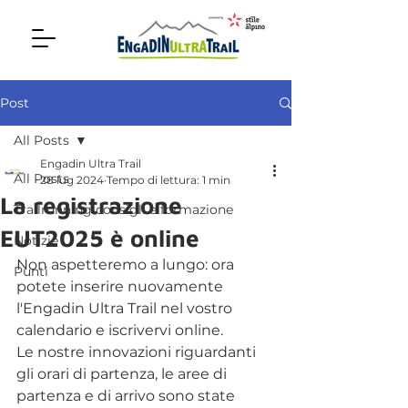
Post
All Posts
Engadin Ultra Trail
All Posts
28 lug 2024
Tempo di lettura: 1 min
La registrazione
Trailrunning consigli e formazione
EUT2025 è online
Notizie
Non aspetteremo a lungo: ora 
Punti
potete inserire nuovamente 
l'Engadin Ultra Trail nel vostro 
calendario e iscrivervi online.
Le nostre innovazioni riguardanti 
gli orari di partenza, le aree di 
partenza e di arrivo sono state 