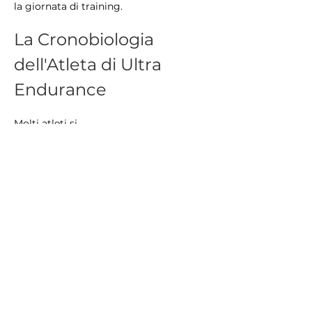
la giornata di training.
La Cronobiologia 
dell'Atleta di Ultra 
Endurance
Molti atleti si…
Mostra altro
Mi piace
Rispondi
TRAILS
Iscrizione
Allegra
EUT102
EUT53
ET23