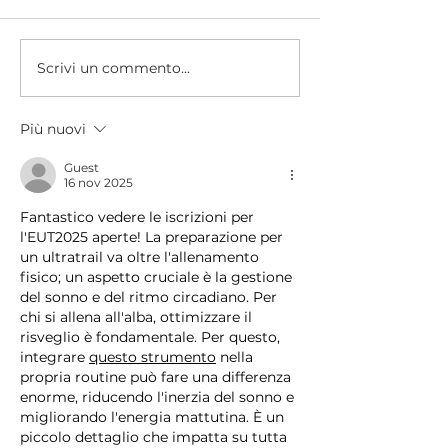
Scrivi un commento...
Raggiungere in
🏔 Partecipa e vinci con
traguardo – Il 
KARPOS! 🏃‍♂️
partner per lo s
Più nuovi
successo
Guest
16 nov 2025
Fantastico vedere le iscrizioni per 
l'EUT2025 aperte! La preparazione per 
un ultratrail va oltre l'allenamento 
fisico; un aspetto cruciale è la gestione 
del sonno e del ritmo circadiano. Per 
chi si allena all'alba, ottimizzare il 
risveglio è fondamentale. Per questo, 
integrare 
questo strumento
 nella 
propria routine può fare una differenza 
enorme, riducendo l'inerzia del sonno e 
migliorando l'energia mattutina. È un 
piccolo dettaglio che impatta su tutta 