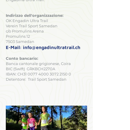
Indirizzo dell'organizzazione:
OK Engadin Ultra Trail
Verein Trail Sport Samedan
c/o Promulins Arena
Promulins 12
7503 Samedan
E-Mail:
info@engadinultratrail.ch
Conto bancario:
Banca cantonale grigionese, Coira
BIC (Swift) GRKBCH2270A
IBAN: CH31
0077 4000 3072 2150 0
Detentore: Trail Sport Samedan