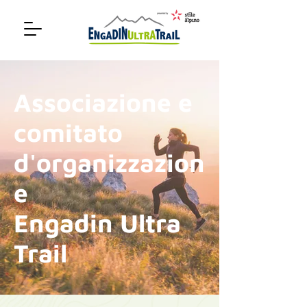
Associazione e
comitato
d'organizzazion
e
Engadin Ultra
Trail