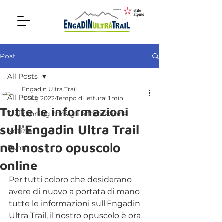
Post
All Posts
Engadin Ultra Trail
All Posts
10 lug 2022
Tempo di lettura: 1 min
Tutte le informazioni
Trailrunning consigli e formazione
sull'Engadin Ultra Trail
Notizie
nel nostro opuscolo
Punti
online
Per tutti coloro che desiderano 
avere di nuovo a portata di mano 
tutte le informazioni sull'Engadin 
Ultra Trail, il nostro opuscolo è ora 