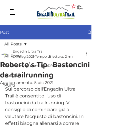
Post
All Posts
Engadin Ultra Trail
All Posts
24 mag 2021
Tempo di lettura: 2 min
Roberto's Tip: Bastoncini
Trailrunning consigli e formazione
da trailrunning
Notizie
Aggiornamento:
5 dic 2021
Punti
Sul percorso dell'Engadin Ultra 
Trail è consentito l'uso di 
bastoncini da trailrunning. Vi 
consiglio di cominciare già a 
valutare l'acquisto di bastoncini. In 
effetti bisogna allenarsi a correre 