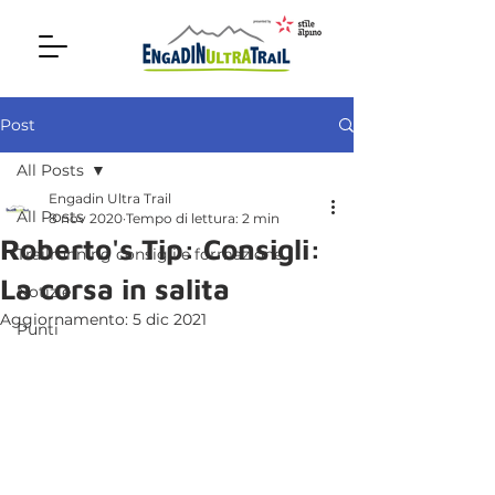
Post
All Posts
Engadin Ultra Trail
All Posts
8 nov 2020
Tempo di lettura: 2 min
Roberto's Tip: Consigli:
Trailrunning consigli e formazione
La corsa in salita
Notizie
Aggiornamento:
5 dic 2021
Punti